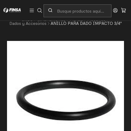
Servicio al cliente
Contacto
Inicio
🛠️Herramientas
Manual
Mecánica
Dados y Accesorios
ANILLO PARA DADO IMPACTO 3/4"