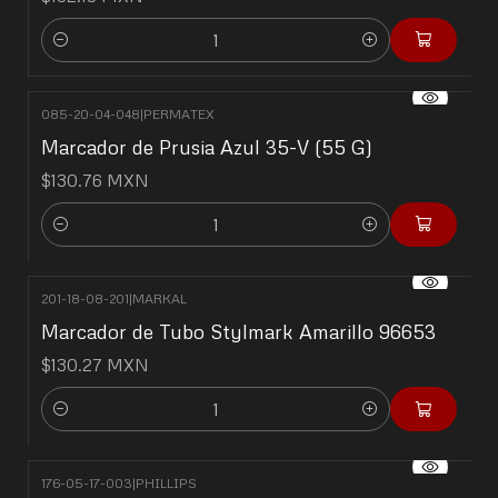
Cantidad
085-20-04-048
|
PERMATEX
Marcador de Prusia Azul 35-V (55 G)
$130.76 MXN
Cantidad
201-18-08-201
|
MARKAL
Marcador de Tubo Stylmark Amarillo 96653
$130.27 MXN
Cantidad
176-05-17-003
|
PHILLIPS