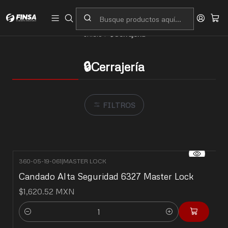
Servicio al cliente
Contacto
Inicio
🔒Cerrajería
🔒Cerrajería
FILTROS
360-05-19-061
|
MASTER LOCK
Candado Alta Seguridad 6327 Master Lock
$1,620.52 MXN
Cantidad