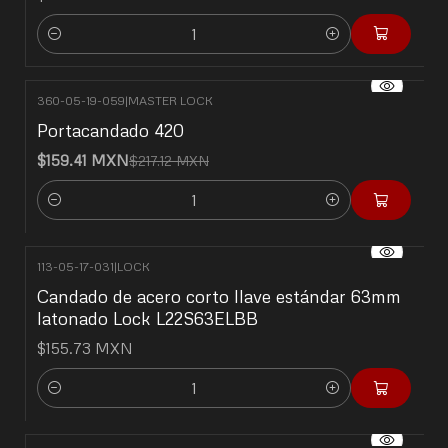
Cantidad
360-05-19-059
|
MASTER LOCK
-27% OFF
Portacandado 420
$159.41 MXN
$217.12 MXN
Cantidad
113-05-17-031
|
LOCK
Candado de acero corto llave estándar 63mm
latonado Lock L22S63ELBB
$155.73 MXN
Cantidad