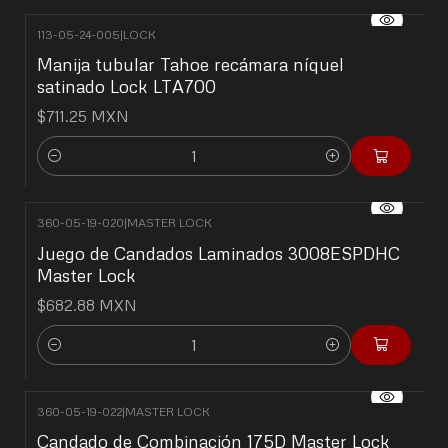
113-05-24-005
|
LOCK
Manija tubular Tahoe recámara níquel
satinado Lock LTA700
$711.25 MXN
Cantidad
360-05-19-020
|
MASTER LOCK
Juego de Candados Laminados 3008ESPDHC
Master Lock
$682.88 MXN
Cantidad
360-05-19-022
|
MASTER LOCK
Candado de Combinación 175D Master Lock