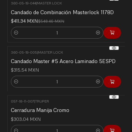
360-05-19-044
|
MASTER LOCK
-25% OFF
Candado de Combinación Masterlock 1178D
$411.34 MXN
$548.46 MXN
Cantidad
360-05-19-005
|
MASTER LOCK
Candado Master #5 Acero Laminado 5ESPD
$315.54 MXN
Cantidad
057-18-11-007
|
TRUPER
Cerradura Manija Cromo
$303.04 MXN