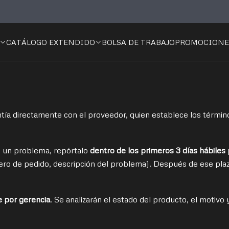
Inicio
🛠️ GARANTÍAS Y DEVOLUCIONES
️ GARANTÍAS Y DEVOLUCION
CATÁLOGO EXTENDIDO
BOLSA DE TRABAJO
PROMOCIONE
ntía directamente con el proveedor, quien establece los términ
s un problema, repórtalo
dentro de los primeros 3 días hábiles 
mero de pedido, descripción del problema). Después de ese plaz
 por gerencia
. Se analizarán el estado del producto, el motivo 