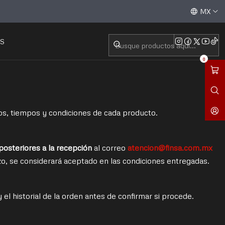
Aceptamos todas las tarjetas de crédito / débito y tran
MX
ES
S
0
os, tiempos y condiciones de cada producto.
posteriores a la recepción
al correo
atencion@finsa.com.mx
o, se considerará aceptado en las condiciones entregadas.
y el historial de la orden antes de confirmar si procede.