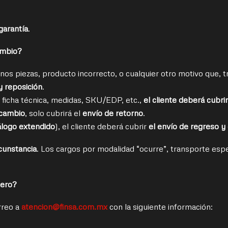
 garantía
.
ambio?
s piezas, producto incorrecto, o cualquier otro motivo que, t
y reposición
.
, ficha técnica, medidas, SKU/EDP, etc.,
el cliente deberá cubri
r cambio
, solo cubrirá el
envío de retorno
.
álogo extendido
), el cliente deberá cubrir
el envío de regreso y
cunstancia
. Los cargos por modalidad “ocurre”, transporte espe
nero?
rreo a
atencion@finsa.com.mx
con la siguiente información: