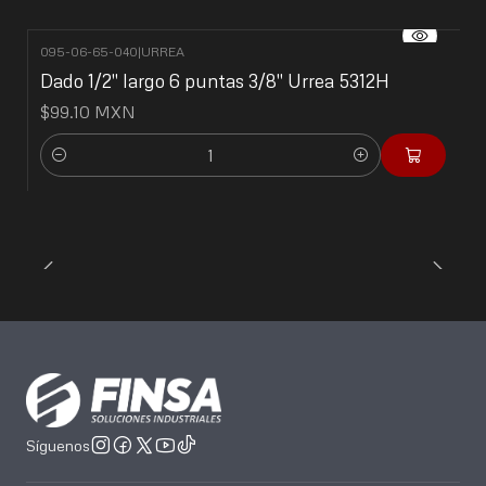
095-06-65-040
|
URREA
Dado 1/2" largo 6 puntas 3/8" Urrea 5312H
$99.10 MXN
Cantidad
Síguenos