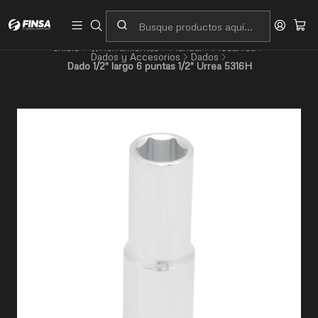
Servicio al cliente
Contacto
Inicio
🛠️Herramientas
Manual
Mecánica
Dados y Accesorios
Dados
Dado 1/2" largo 6 puntas 1/2" Urrea 5316H