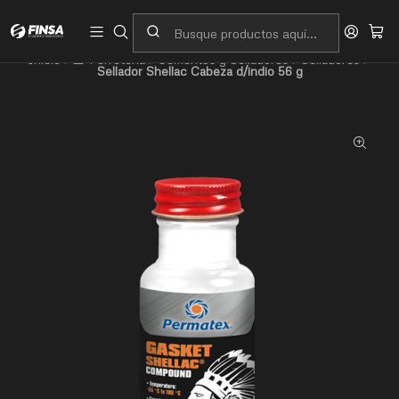
Servicio al cliente
Contacto
Inicio
🧰 Ferretería
Cementos y Selladores
Selladores
Sellador Shellac Cabeza d/indio 56 g