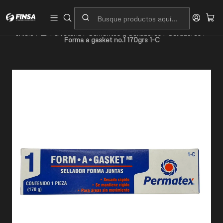
Servicio al cliente
Contacto
Inicio
🧰 Ferretería
Cementos y Selladores
Selladores
Forma a gasket no.1 170grs 1-C