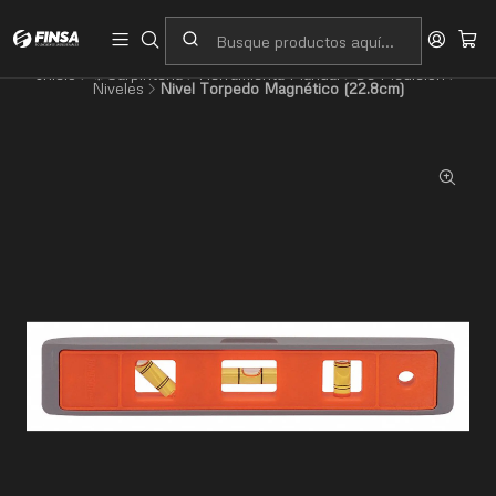
Servicio al cliente
Contacto
Inicio
⚙️Carpintería
Herramienta Manual
De Medición
Niveles
Nivel Torpedo Magnético (22.8cm)