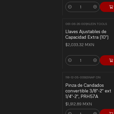
Cantidad
061-06-26-001
|
KLEIN TOOLS
Llaves Ajustables de
Capacidad Extra (10")
$2,033.32 MXN
Cantidad
118-12-05-009
|
SNAP ON
Pinza de Candados
convertible 3/8"-2" ext
1/4"-2", PRH57A
$1,912.89 MXN