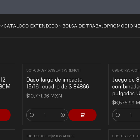
Inicio
⚙️Carpintería
Herramienta Manual
Herramienta Manual
CATÁLOGO EXTENDIDO
BOLSA DE TRABAJO
PROMOCIONE
501-06-69-157
|
GEAR WRENCH
095-01-23-001
|
12
Dado largo de impacto
Juego de 8 
280M
15/16" cuadro de 3 84866
combinadas
pulgadas 
$10,771.96 MXN
$6,575.99 
Cantidad
Cantidad
108-09-49-118
|
MILWAUKEE
095-06-23-001