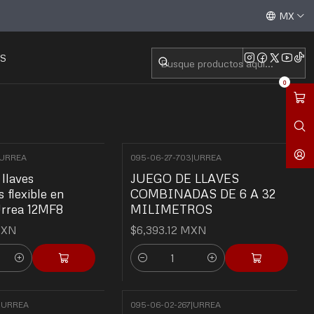
Aceptamos todas las tarjetas de crédito / débito y tran
MX
S
0
URREA
095-06-27-703
|
URREA
llaves
JUEGO DE LLAVES
 flexible en
COMBINADAS DE 6 A 32
Urrea 12MF8
MILIMETROS
MXN
$6,393.12 MXN
Cantidad
|
URREA
095-06-02-267
|
URREA