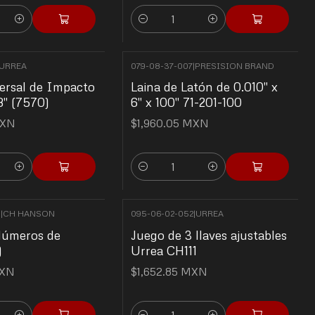
Cantidad
URREA
079-08-37-007
|
PRESISION BRAND
ersal de Impacto
Laina de Latón de 0.010" x
8" (7570)
6" x 100" 71-201-100
MXN
$1,960.05 MXN
Cantidad
9
|
CH HANSON
095-06-02-052
|
URREA
Números de
Juego de 3 llaves ajustables
)
Urrea CH111
MXN
$1,652.85 MXN