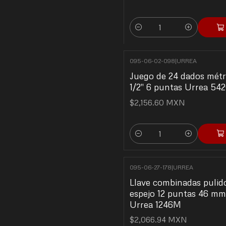
Cantidad
095-06-02-098
|
URREA
Juego de 24 dados métr
1/2" 6 puntas Urrea 54
$2,156.60 MXN
Cantidad
095-06-27-178
|
URREA
Llave combinadas pulid
espejo 12 puntas 46 mm
Urrea 1246M
$2,066.94 MXN