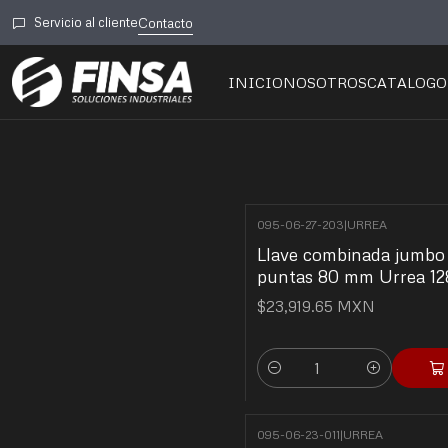
Servicio al cliente
Contacto
INICIO
NOSOTROS
CATALOGO
095-06-27-203
|
URREA
Llave combinada jumbo 
puntas 80 mm Urrea 1
$23,919.65 MXN
Cantidad
095-06-23-011
|
URREA