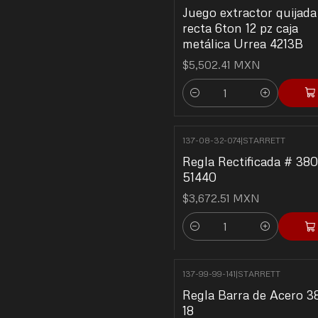
Juego extractor quijada
recta 6ton 12 pz caja
metálica Urrea 4213B
$5,502.41 MXN
Cantidad
137-08-32-074
|
STARRETT
Regla Rectificada # 38
51440
$3,672.51 MXN
Cantidad
137-99-99-141
|
STARRETT
Regla Barra de Acero 3
18