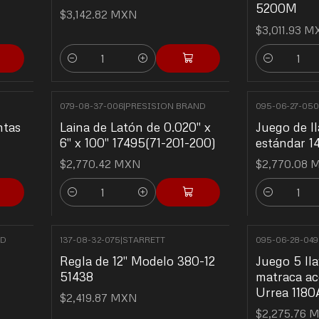
5200M
$3,142.82 MXN
$3,011.93 
Cantidad
Cantidad
079-08-37-006
|
PRESISION BRAND
095-06-27-050
ntas
Laina de Latón de 0.020" x
Juego de l
6" x 100" 17495(71-201-200)
estándar 1
$2,770.42 MXN
$2,770.08 
Cantidad
Cantidad
ND
137-08-32-075
|
STARRETT
095-06-28-049
Regla de 12" Modelo 380-12
Juego 5 lla
51438
matraca ac
Urrea 1180
$2,419.87 MXN
$2,275.76 