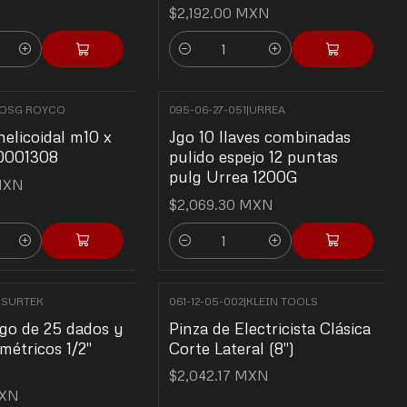
$2,192.00 MXN
Cantidad
OSG ROYCO
095-06-27-051
|
URREA
elicoidal m10 x
Jgo 10 llaves combinadas
0001308
pulido espejo 12 puntas
pulg Urrea 1200G
MXN
$2,069.30 MXN
Cantidad
|
SURTEK
061-12-05-002
|
KLEIN TOOLS
go de 25 dados y
Pinza de Electricista Clásica
métricos 1/2"
Corte Lateral (8")
$2,042.17 MXN
MXN