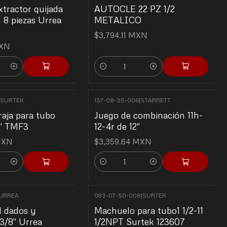
xtractor quijada
AUTOCLE 22 PZ 1/2
 8 piezas Urrea
METALICO
$3,794.11 MXN
MXN
Cantidad
SURTEK
137-08-35-006
|
STARRETT
raja para tubo
Juego de combinación 11h-
1" TMF3
12-4r de 12"
MXN
$3,359.64 MXN
Cantidad
URREA
093-07-50-008
|
SURTEK
1 dados y
Machuelo para tubo1 1/2-11
 3/8" Urrea
1/2NPT Surtek 123607