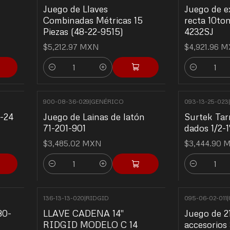
Juego de Llaves
Juego de e
Combinadas Métricas 15
recta 10ton
Piezas (48-22-9515)
4232SJ
$5,212.97 MXN
$4,921.96 
Cantidad
Cantidad
900-08-36-029
|
GENÉRICO
093-13-25-023
|
0-24
Juego de Lainas de latón
Surtek Tar
71-201-901
dados 1/2-
$3,485.02 MXN
$3,444.90 
Cantidad
Cantidad
136-13-13-020
|
RIDGID
095-06-02-011
|
80-
LLAVE CADENA 14"
Juego de 2
RIDGID MODELO C 14
accesorios