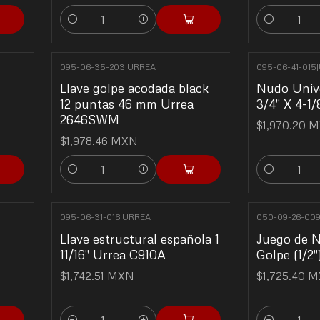
Cantidad
Cantidad
095-06-35-203
|
URREA
095-06-41-015
|
Llave golpe acodada black
Nudo Univ
12 puntas 46 mm Urrea
3/4" X 4-1/
2646SWM
$1,970.20 
$1,978.46 MXN
Cantidad
Cantidad
095-06-31-016
|
URREA
050-09-26-00
Llave estructural española 1
Juego de 
11/16" Urrea C910A
Golpe (1/2"
$1,742.51 MXN
$1,725.40 