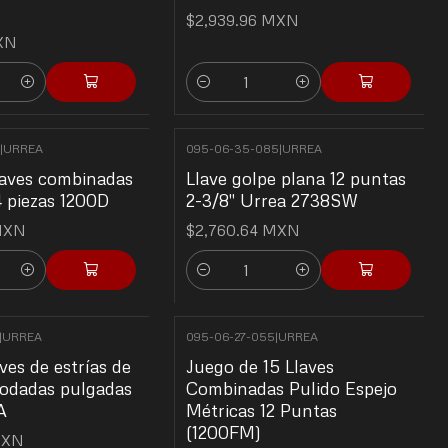
$2,939.96 MXN
MXN
Cantidad
|
URREA
095-06-35-085
|
URREA
laves combinadas
Llave golpe plana 12 puntas
4 piezas 1200D
2-3/8" Urrea 2738SW
MXN
$2,760.64 MXN
Cantidad
|
URREA
095-06-27-055
|
URREA
ves de estrías de
Juego de 15 Llaves
odadas pulgadas
Combinadas Pulido Espejo
A
Métricas 12 Puntas
(1200FM)
MXN