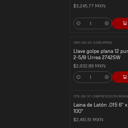
$3,245.77 MXN
Cantidad
095-06-35-038
|
URREA
Llave golpe plana 12 pu
2-5/8 Urrea 2742SW
$2,932.89 MXN
Cantidad
079-08-37-014
|
PRESISION BRA
Laina de Latón .015 6" x
100"
$2,451.51 MXN