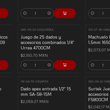
Cantidad
Cantidad
095-06-02-005
|
URREA
104-07-45-045
|
icos
Juego de 25 dados y
Machuelo h
209
accesorios combinados 1/4"
1.5mm 165
Urrea 4700CM
$2,073.07 
$2,150.70 MXN
Cantidad
Cantidad
118-06-76-015
|
APEX
093-06-22-048
o
Dado apex entrada 1/2" 15
Surtek Jue
mm SA-58-15M
accesorios 
F5800CM
$2,059.27 MXN
$2,042.17 