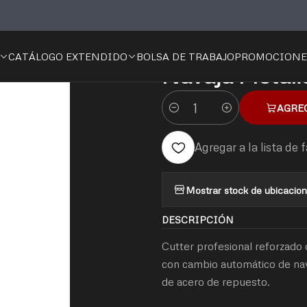
cio
🛠️Herramientas
Manual
Corte
Navajas
Navaja Metálica 6" 1
CATÁLOGO EXTENDIDO
BOLSA DE TRABAJO
PROMOCIONE
|
Navaja Metáli
AGRE
Cantidad
Agregar a la lista de 
Mostrar stock de ubicacio
DESCRIPCIÓN
Cutter profesional reforzado
con cambio automático de nav
de acero de repuesto.