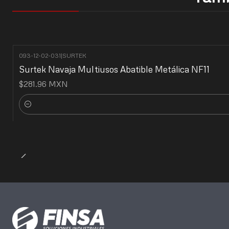
093-12-02-031
|
SURTEK
Surtek Navaja Multiusos Abatible Metálica NF11
$281.96 MXN
Cantidad