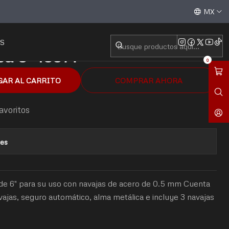
6977
Aceptamos todas las tarjetas de crédito / débito y tran
MX
S
ca 6" 16977
0
GAR AL CARRITO
COMPRAR AHORA
favoritos
nes
 de 6″ para su uso con navajas de acero de 0.5 mm Cuenta
ajas, seguro automático, alma metálica e incluye 3 navajas