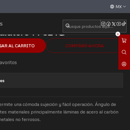
4 324G
Aceptamos todas las tarjetas de crédito / débito y tran
MX
S
jalatero 14 324G
0
GAR AL CARRITO
COMPRAR AHORA
favoritos
nes
ermite una cómoda sujeción y fácil operación. Ángulo de
entes materiales principalmente láminas de acero al carbón
metales no ferrosos.