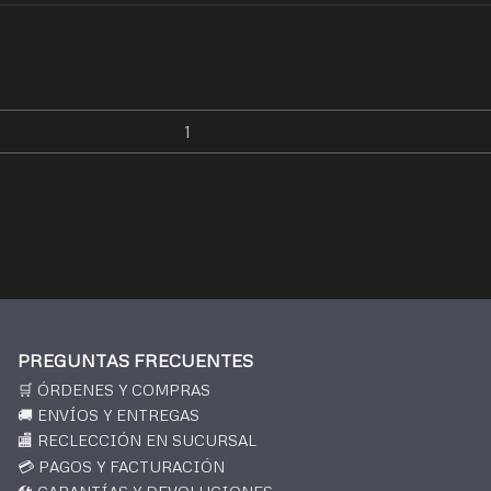
PREGUNTAS FRECUENTES
🛒 ÓRDENES Y COMPRAS
🚚 ENVÍOS Y ENTREGAS
🏬 RECLECCIÓN EN SUCURSAL
💳 PAGOS Y FACTURACIÓN