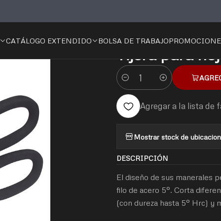
o
🛠️Herramientas
Manual
Corte
Tijeras
Tijera para hojalatero 1
CATÁLOGO EXTENDIDO
BOLSA DE TRABAJO
PROMOCIONE
|
Tijera para ho
AGRE
Cantidad
Agregar a la lista de 
Mostrar stock de ubicacio
DESCRIPCIÓN
El diseño de sus manerales p
filo de acero 5°. Corta difer
(con dureza hasta 5° Hrc) y 