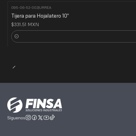
095-06-52-002
|
URREA
Tijera para Hojalatero 10"
$331.51 MXN
Cantidad
Síguenos