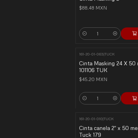
$88.48 MXN
Cantidad
161-20-01-063
|
TUCK
Cinta Masking 24 X 50 
101106 TUK
$45.20 MXN
Cantidad
161-20-01-010
|
TUCK
Cinta canela 2" x 50 me
Tuck 179