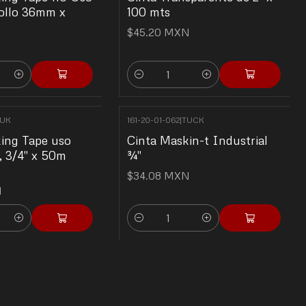
ollo 36mm x
100 mts
$45.20 MXN
N
Cantidad
UK
161-20-01-062
|
TUCK
ing Tape uso
Cinta Maskin-t Industrial
, 3/4" x 50m
¾"
$34.08 MXN
N
Cantidad