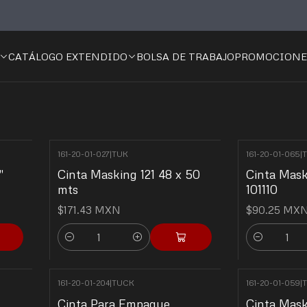
Inicio
📝Oficina y Papelería
Cintas Adhesivas
Cintas Adhesivas
CATÁLOGO EXTENDIDO
BOLSA DE TRABAJO
PROMOCIONE
161-20-01-027
|
TUK
161-20-01-065
|
"
Cinta Masking 121 48 x 50
Cinta Mask
mts
101110
$171.43 MXN
$90.25 MX
Cantidad
Cantidad
161-20-01-204
|
TUCK
161-20-01-059
|
Cinta Para Empaque
Cinta Mask