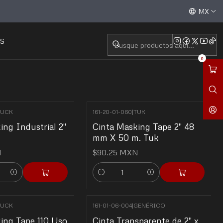
Aceptamos todas las tarjetas de crédito / débito y tran
MX
S
0
TUCK
161-20-01-060
|
TUK
ing Industrial 2"
Cinta Masking Tape 2" 48
mm X 50 m. Tuk
N
$90.25 MXN
Cantidad
TUCK
161-01-06-004
|
GENÉRICO
ing Tape 110 Uso
Cinta Transparente de 2" x