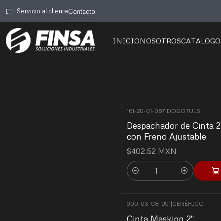
Servicio al cliente
Contacto
INICIO
NOSOTROS
CATALOGO
161-20-01-087
|
DOGOTULS
Despachador de Cinta 2
con Freno Ajustable
$402.52 MXN
Cantidad
900-03-08-091
|
GENÉRICO
Cinta Masking 2"