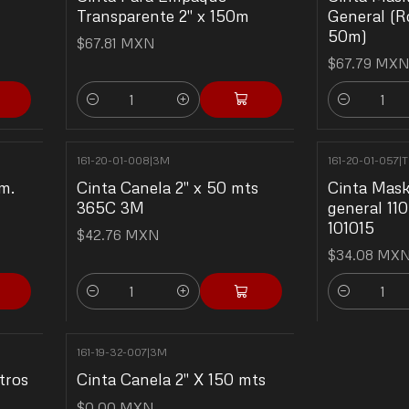
Transparente 2" x 150m
General (R
50m)
$67.81 MXN
$67.79 MX
Cantidad
Cantidad
161-20-01-008
|
3M
161-20-01-057
|
T
m.
Cinta Canela 2" x 50 mts
Cinta Mask
365C 3M
general 110
101015
$42.76 MXN
$34.08 MX
Cantidad
Cantidad
161-19-32-007
|
3M
No disponible
tros
Cinta Canela 2" X 150 mts
$0.00 MXN