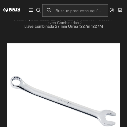
Servicio al cliente
Contacto
Inicio
🛠️Herramientas
Manual
Mecánica
Llaves
Llaves Combinadas
Llave combinada 27 mm Urrea 1227m 1227M