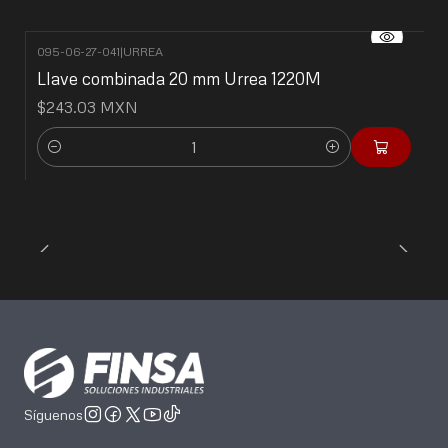
095-06-27-041
|
URREA
Llave combinada 20 mm Urrea 1220M
$243.03 MXN
Cantidad
Síguenos