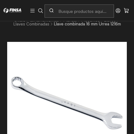
Servicio al cliente
Contacto
Inicio
🛠️Herramientas
Manual
Mecánica
Llaves
Llaves Combinadas
Llave combinada 16 mm Urrea 1216m