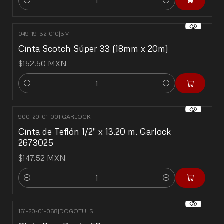
Cantidad
049-19-32-010
|
3M
Cinta Scotch Súper 33 (18mm x 20m)
$152.50 MXN
Cantidad
900-20-01-001
|
GARLOCK
Cinta de Teflón 1/2" x 13.20 m. Garlock
2673025
$147.52 MXN
Cantidad
161-20-01-068
|
DOGOTULS