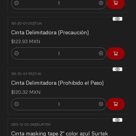
Cantidad
161-20-01-012
|
TUK
Cinta Delimitadora (Precaución)
$122.93 MXN
Cantidad
161-20-01-115
|
TUK
Cinta Delimitadora (Prohibido el Paso)
$120.32 MXN
Cantidad
093-12-02-242
|
SURTEK
Cinta masking tape 2" color azul Surtek