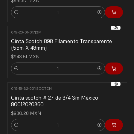
$951.67 MXN
Cantidad
049-20-01-017
|
3M
Cinta Scotch 898 Filamento Transparente
(55m X 48mm)
$943.51 MXN
Cantidad
049-19-32-001
|
SCOTCH
Cinta scotch # 27 de 3/4 3m México
80012020360
$930.28 MXN
Cantidad