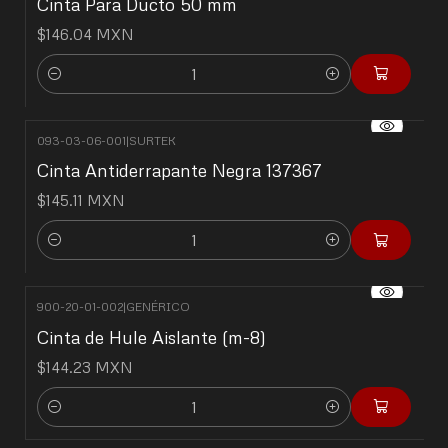
Cinta Para Ducto 50 mm
$146.04 MXN
Cantidad
093-03-06-001
|
SURTEK
Cinta Antiderrapante Negra 137367
$145.11 MXN
Cantidad
900-20-01-002
|
GENÉRICO
Cinta de Hule Aislante (m-8)
$144.23 MXN
Cantidad