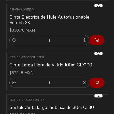
049-19-32-011
|
3M
Cinta Eléctrica de Hule Autofusionable
Scotch 23
$830.78 MXN
Cantidad
093-08-27-103
|
SURTEK
Cinta Larga Fibra de Vidrio 100m CLX100
$572.18 MXN
Cantidad
093-08-27-032
|
SURTEK
Surtek Cinta larga metálica de 30m CL30