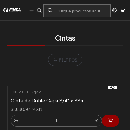
Servicio al cliente
Contacto
Inicio
🧰 Ferretería
Cintas
Cintas
FILTROS
900-20-01-027
|
3M
Cinta de Doble Capa 3/4" x 33m
$1,880.97 MXN
Cantidad