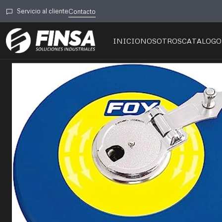
Inicio
🛠️H
Servicio al cliente
Contacto
INICIO
NOSOTROS
CATALOGO