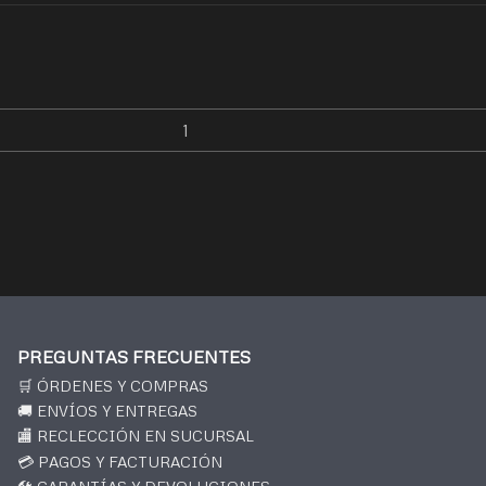
PREGUNTAS FRECUENTES
🛒 ÓRDENES Y COMPRAS
🚚 ENVÍOS Y ENTREGAS
🏬 RECLECCIÓN EN SUCURSAL
💳 PAGOS Y FACTURACIÓN