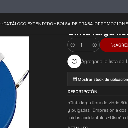
erramientas
De Medición
Cinta Larga
Cinta larga fibra de vidrio 3
CATÁLOGO EXTENDIDO
BOLSA DE TRABAJO
PROMOCIONE
|
Cinta larga fi
AGRE
Cantidad
Agregar a la lista de 
Mostrar stock de ubicacio
DESCRIPCIÓN
-Cinta larga fibra de vidrio 3
y pulgadas -Impresión a dos ti
caídas accidentales -Diseño d