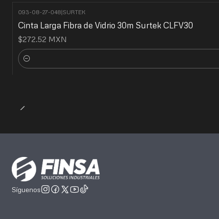
093-08-27-048
|
SURTEK
Cinta Larga Fibra de Vidrio 30m Surtek CLFV30
$272.52 MXN
Cantidad
Síguenos