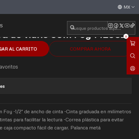
0m Foy 142082
Aceptamos todas las tarjetas de crédito / débito y tran
MX
S
bra de vidrio 30m Foy 142082
0
GAR AL CARRITO
COMPRAR AHORA
favoritos
nes
0m Foy -1/2" de ancho de cinta -Cinta graduada en milímetros
ntas para facilitar la lectura -Correa plástica para evitar
e caja compacto fácil de cargar. Palanca metá