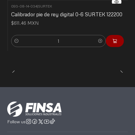
093-08-14-034
|
SURTEK
Calibrador pie de rey digital 0-6 SURTEK 122200
$611.46 MXN
Quantity
Follow us