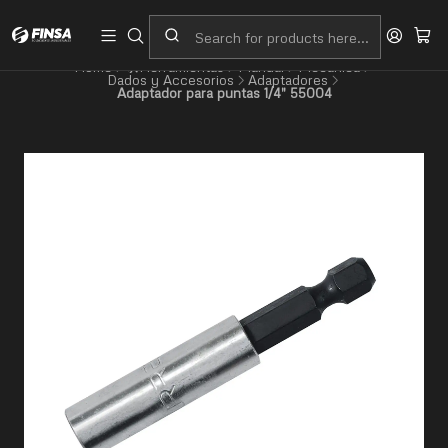
Servicio al cliente
Contacto
Home
🛠️Herramientas
Manual
Mecánica
Dados y Accesorios
Adaptadores
Adaptador para puntas 1/4" 55004