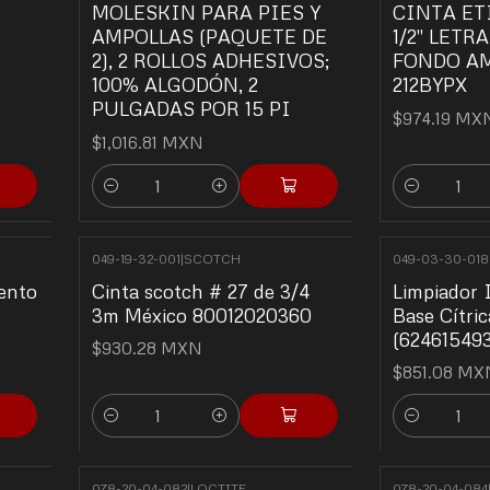
MOLESKIN PARA PIES Y
CINTA E
AMPOLLAS (PAQUETE DE
1/2" LETR
2), 2 ROLLOS ADHESIVOS;
FONDO A
100% ALGODÓN, 2
212BYPX
PULGADAS POR 15 PI
$974.19 MX
$1,016.81 MXN
Quantity
Quantity
049-19-32-001
|
SCOTCH
049-03-30-018
ento
Cinta scotch # 27 de 3/4
Limpiador 
3m México 80012020360
Base Cítric
(62461549
$930.28 MXN
$851.08 MX
Quantity
Quantity
078-20-04-082
|
LOCTITE
078-20-04-084