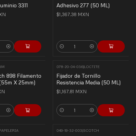
luminio 3311
Adhesivo 277 (50 ML)
MXN
$1,367.38 MXN
Quantity
3M
078-20-04-036
|
LOCTITE
ch 898 Filamento
Fijador de Tornillo
l (55m X 25mm)
Resistencia Media (50 ML)
MXN
$1,167.81 MXN
Quantity
PAPELERIA
049-19-32-003
|
SCOTCH