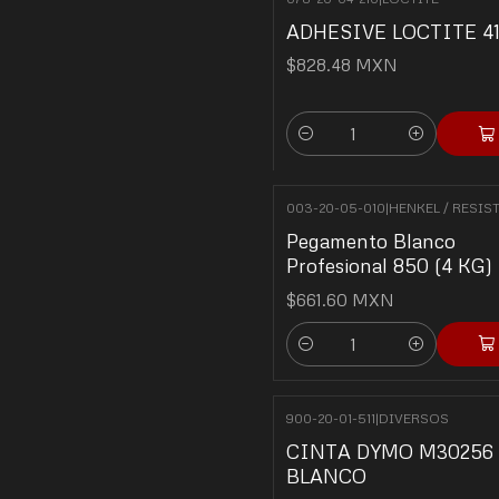
ADHESIVE LOCTITE 4
$828.48 MXN
Quantity
003-20-05-010
|
HENKEL / RESIS
Pegamento Blanco
Profesional 850 (4 KG)
$661.60 MXN
Quantity
900-20-01-511
|
DIVERSOS
CINTA DYMO M30256
BLANCO