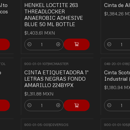
Alto
HENKEL LOCTITE 263
Cinta de A
icos
THREADLOCKER
$1,384.26 
ANAEROBIC ADHESIVE
BLUE 50 ML BOTTLE
$1,403.61 MXN
Quantity
Quantity
TOL
900-01-01-107
|
MCMASTER
049-20-01-018
|
o
CINTA ETIQUETADORA 1"
Cinta Scot
LETRAS NEGRAS FONDO
Industria
AMARILLO 224BYPX
$1,180.94 
$1,311.88 MXN
Quantity
Quantity
900-01-05-001
|
DIVERSOS
900-01-01-105
|