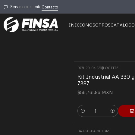
Servicio al cliente
Contacto
INICIO
NOSOTROS
CATALOGO
078-20-04-129
|
LOCTITE
Kit Industrial AA 330 
7387
$58,761.96 MXN
Quantity
049-20-04-001
|
3M