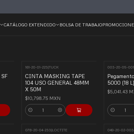
Home
💎Adhesivos
💎Adhesivos
CATÁLOGO EXTENDIDO
BOLSA DE TRABAJO
PROMOCIONE
161-20-01-223
|
TUCK
003-20-05-001
y SF
CINTA MASKING TAPE
Pegamento
104 USO GENERAL 48MM
5000 (18 L
X 50M
$5,041.43 
$10,798.75 MXN
Quantity
Quantity
078-20-04-233
|
LOCTITE
049-20-02-003