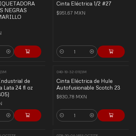
TIQUETADORA
Cinta Eléctrica 1/2 #27
AS NEGRAS
$951.67 MXN
MARILLO
N
Quantity
|
3M
049-19-32-011
|
3M
Industrial de
Cinta Eléctrica de Hule
a Lata 24 fl oz
Autofusionable Scotch 23
305)
$830.78 MXN
N
Quantity
|
LOCTITE
078-20-04-145
|
LOCTITE