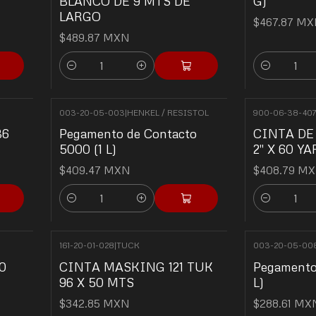
BLANCO DE 9 MTS DE
G)
LARGO
$467.87 M
$489.87 MXN
Quantity
Quantity
003-20-05-003
|
HENKEL / RESISTOL
900-06-38-40
36
Pegamento de Contacto
CINTA DE
5000 (1 L)
2" X 60 Y
$409.47 MXN
$408.79 M
Quantity
Quantity
161-20-01-028
|
TUCK
003-20-05-00
0
CINTA MASKING 121 TUK
Pegamento 
96 X 50 MTS
L)
$342.85 MXN
$288.61 MX