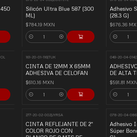
1450
Silicón Ultra Blue 587 (300
Adhesivo 
ML)
(28.3 G)
$784.19 MXN
$676.36 M
Quantity
Quantity
TOL
161-20-01-116
|
TUK
049-20-04-014
|
CINTA DE 12MM X 65MM
ADHESIV
ADHESIVA DE CELOFAN
DE ALTA 
$610.16 MXN
$591.81 MX
Quantity
Quantity
277-20-02-002
|
JYRSA
078-20-04-086
CINTA REFLEJANTE DE 2"
Adhesivo 
COLOR ROJO CON
Súper Bon