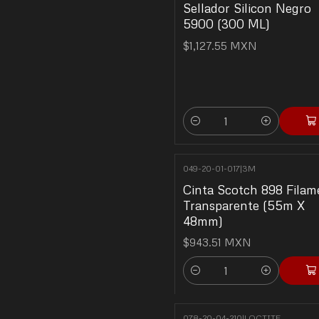
Sellador Silicon Negro
5900 (300 ML)
$1,127.55 MXN
Quantity
049-20-01-017
|
3M
Cinta Scotch 898 Filam
Transparente (55m X
48mm)
$943.51 MXN
Quantity
078-20-04-210
|
LOCTITE