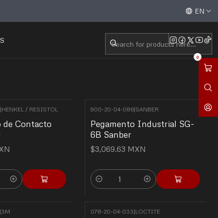
Aceptamos todas las tarjetas de crédito / débito y tran
EN
S
0
|
HENKEL / RESISTOL
900-20-04-086
|
SANBER
 de Contacto
Pegamento Industrial SG-
)
6B Sanber
MXN
$3,069.63 MXN
Quantity
|
3M
078-20-04-033
|
LOCTITE