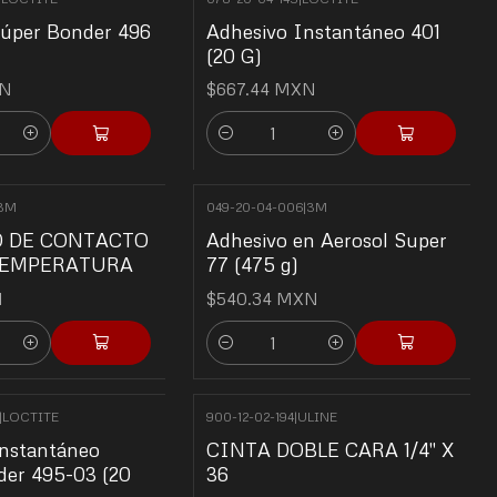
Súper Bonder 496
Adhesivo Instantáneo 401
(20 G)
XN
$667.44 MXN
Quantity
3M
049-20-04-006
|
3M
O DE CONTACTO
Adhesivo en Aerosol Super
TEMPERATURA
77 (475 g)
N
$540.34 MXN
Quantity
|
LOCTITE
900-12-02-194
|
ULINE
Instantáneo
CINTA DOBLE CARA 1/4" X
der 495-03 (20
36