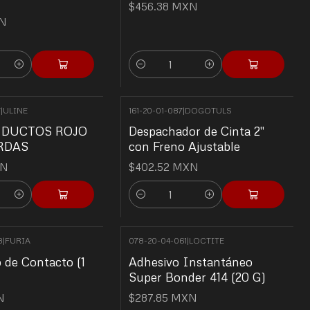
$456.38 MXN
XN
Quantity
7
|
ULINE
161-20-01-087
|
DOGOTULS
 DUCTOS ROJO
Despachador de Cinta 2"
ARDAS
con Freno Ajustable
XN
$402.52 MXN
Quantity
8
|
FURIA
078-20-04-061
|
LOCTITE
de Contacto (1
Adhesivo Instantáneo
Super Bonder 414 (20 G)
N
$287.85 MXN