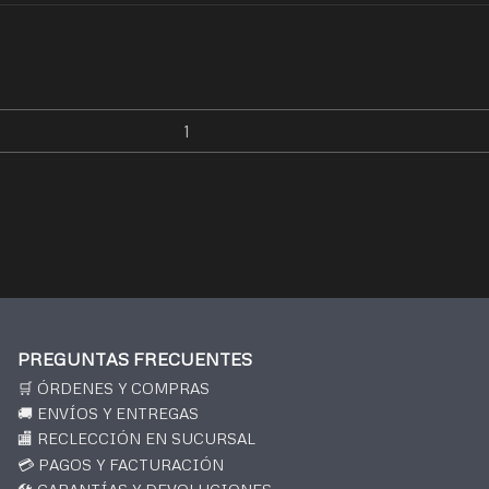
PREGUNTAS FRECUENTES
🛒 ÓRDENES Y COMPRAS
🚚 ENVÍOS Y ENTREGAS
🏬 RECLECCIÓN EN SUCURSAL
💳 PAGOS Y FACTURACIÓN