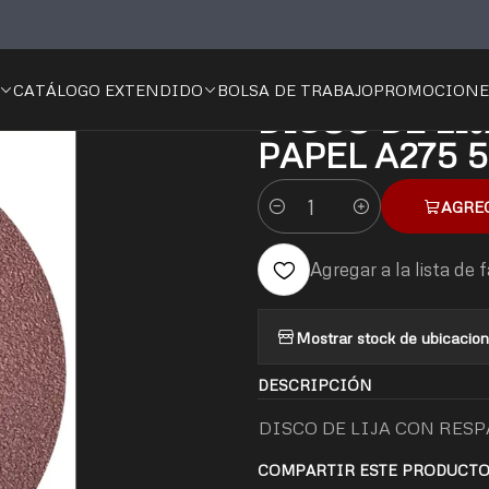
LIJA DE AGUA
DISCO DE LIJA CON RESPALDO DE PAPEL A275 
CATÁLOGO EXTENDIDO
BOLSA DE TRABAJO
PROMOCIONE
|
DISCO DE LI
PAPEL A275 
AGRE
Cantidad
Agregar a la lista de 
Mostrar stock de ubicacio
DESCRIPCIÓN
DISCO DE LIJA CON RESP
COMPARTIR ESTE PRODUCT