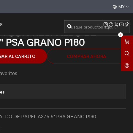
5" PSA GRANO P180
Aceptamos todas las tarjetas de crédito / débito y tran
MX
S
JA CON RESPALDO DE
0
5" PSA GRANO P180
GAR AL CARRITO
COMPRAR AHORA
favoritos
nes
ALDO DE PAPEL A275 5" PSA GRANO P180
O