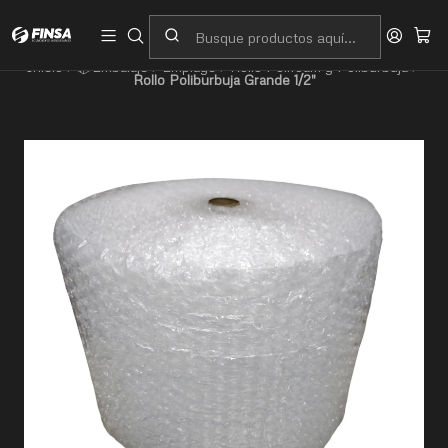
Servicio al cliente
Contacto
Inicio
📦Embalaje
Emplaye
Rollo Polifoam y Poliburbuja
Rollo Poliburbuja Grande 1/2"