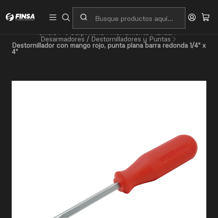
Servicio al cliente
Contacto
Inicio
⚙️Carpintería
Herramienta Manual
Desarmadores / Destornilladores y Puntas
Destornillador con mango rojo, punta plana barra redonda 1/4" x
4"