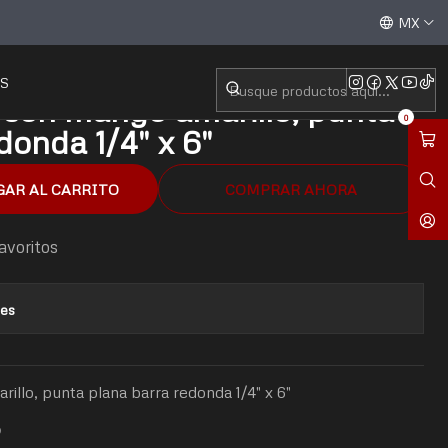
amarillo, punta plana barra redonda 1/4" x 6"
Aceptamos todas las tarjetas de crédito / débito y tran
MX
S
r con mango amarillo, punta
0
donda 1/4" x 6"
GAR AL CARRITO
COMPRAR AHORA
favoritos
nes
illo, punta plana barra redonda 1/4" x 6"
O