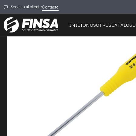
Inicio
⚙️Carpintería
Herramienta Manual
Servicio al cliente
Contacto
INICIO
NOSOTROS
CATALOGO