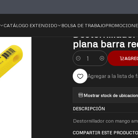
Desarmadores / Destornilladores y Puntas
Destornillador con mango 
CATÁLOGO EXTENDIDO
BOLSA DE TRABAJO
PROMOCIONE
|
Destornillado
plana barra re
AGRE
Cantidad
Agregar a la lista de 
Mostrar stock de ubicacio
DESCRIPCIÓN
Destornillador con mango amar
COMPARTIR ESTE PRODUCT