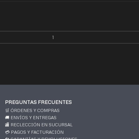
PREGUNTAS FRECUENTES
🛒 ÓRDENES Y COMPRAS
🚚 ENVÍOS Y ENTREGAS
🏬 RECLECCIÓN EN SUCURSAL
💳 PAGOS Y FACTURACIÓN