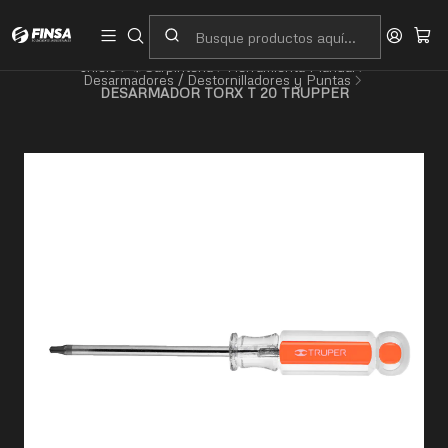
Servicio al cliente
Contacto
Inicio
⚙️Carpintería
Herramienta Manual
Desarmadores / Destornilladores y Puntas
DESARMADOR TORX T 20 TRUPPER