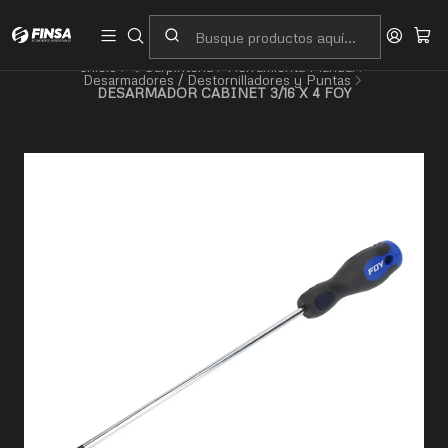
Servicio al cliente
Contacto
Inicio
⚙️Carpintería
Herramienta Manual
Desarmadores / Destornilladores y Puntas
DESARMADOR CABINET 3/16 X 4 FOY