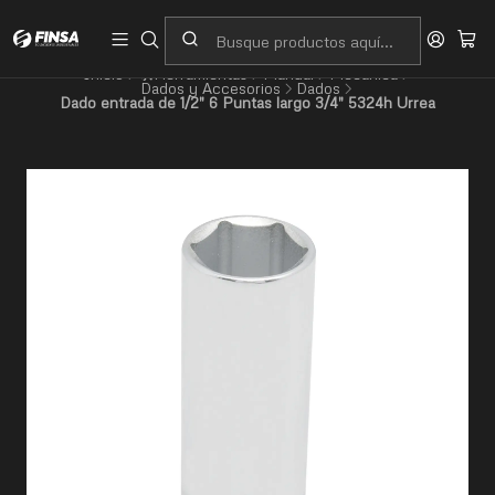
Servicio al cliente
Contacto
Inicio
🛠️Herramientas
Manual
Mecánica
Dados y Accesorios
Dados
Dado entrada de 1/2" 6 Puntas largo 3/4" 5324h Urrea