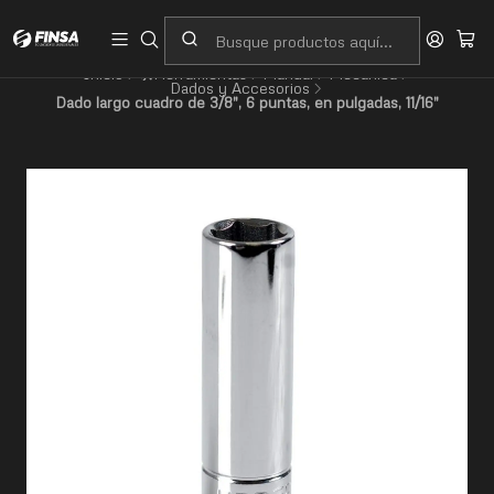
Servicio al cliente
Contacto
Inicio
🛠️Herramientas
Manual
Mecánica
Dados y Accesorios
Dado largo cuadro de 3/8", 6 puntas, en pulgadas, 11/16"