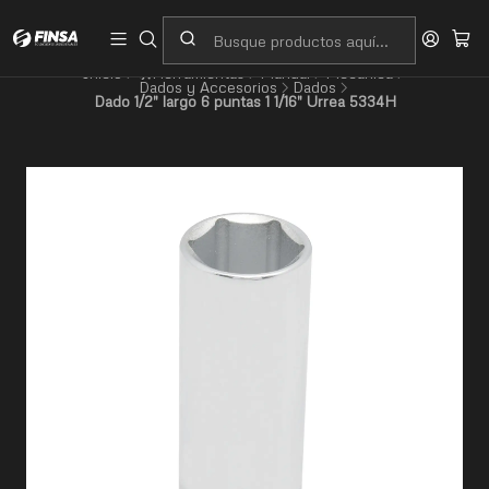
Servicio al cliente
Contacto
Inicio
🛠️Herramientas
Manual
Mecánica
Dados y Accesorios
Dados
Dado 1/2" largo 6 puntas 1 1/16" Urrea 5334H