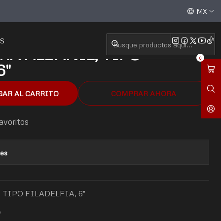
6"
Aceptamos todas las tarjetas de crédito / débito y tran
MX
S
A ALBAÑIL, TIPO
0
6"
GAR AL CARRITO
COMPRAR AHORA
favoritos
nes
TIPO FILADELFIA, 6"
O