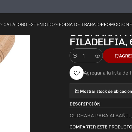
nicio
CATALOGO
CUCHARA PARA ALBAÑIL, TIPO FILADELFIA, 
CATÁLOGO EXTENDIDO
BOLSA DE TRABAJO
PROMOCIONE
|
CUCHARA PAR
FILADELFIA, 
AGRE
Cantidad
Agregar a la lista de 
Mostrar stock de ubicacio
DESCRIPCIÓN
CUCHARA PARA ALBAÑIL, 
COMPARTIR ESTE PRODUCT