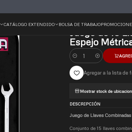
nica
Llaves
Llaves Combinadas
Juego de 15 Llaves Combinadas Pu
CATÁLOGO EXTENDIDO
BOLSA DE TRABAJO
PROMOCIONE
|
Juego de 15 L
Espejo Métric
AGRE
Cantidad
Agregar a la lista de 
Mostrar stock de ubicacio
DESCRIPCIÓN
Juego de Llaves Combinadas
Conjunto de 15 llaves combin