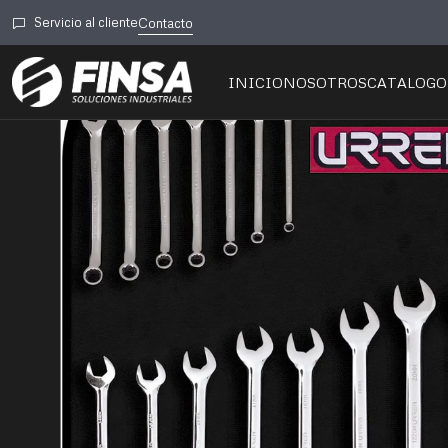
Inicio
🛠️Herramientas
Manual
Mecá
Servicio al cliente
Contacto
INICIO
NOSOTROS
CATALOGO