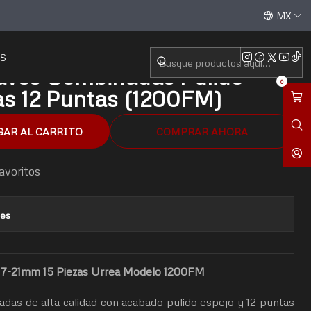
lido Espejo Métricas 12 Puntas (1200FM)
Aceptamos todas las tarjetas de crédito / débito y tran
MX
S
laves Combinadas Pulido
0
as 12 Puntas (1200FM)
GAR AL CARRITO
COMPRAR AHORA
favoritos
nes
 7-21mm 15 Piezas Urrea Modelo 1200FM
adas de alta calidad con acabado pulido espejo y 12 puntas