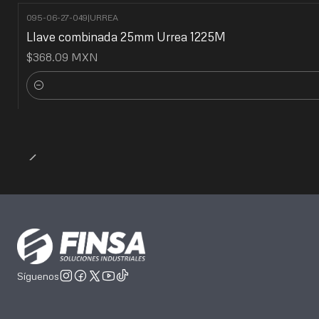
095-06-27-049
|
URREA
Llave combinada 25mm Urrea 1225M
$368.09 MXN
Cantidad
Síguenos