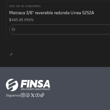
095-06-40-014
|
URREA
Matraca 3/8" reversible redonda Urrea 5252A
$445.95 MXN
Cantidad
Síguenos