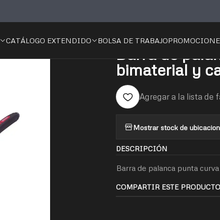
BARRA ALINEADORA
Barra de palanca punta curva con mango bimater
CATÁLOGO EXTENDIDO
BOLSA DE TRABAJO
PROMOCIONE
|
Barra de pala
bimaterial y c
Agregar a la lista de 
Mostrar stock de ubicacio
DESCRIPCIÓN
Barra de palanca punta curva 
COMPARTIR ESTE PRODUCT