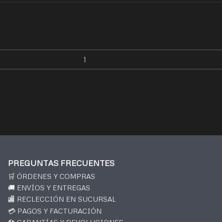
PREGUNTAS FRECUENTES
🛒 ÓRDENES Y COMPRAS
🚚 ENVÍOS Y ENTREGAS
🏬 RECLECCIÓN EN SUCURSAL
💳 PAGOS Y FACTURACIÓN