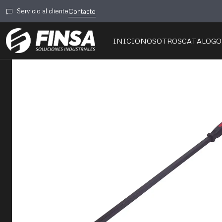
Inicio
🛠️Herramientas
Manual
Servicio al cliente
Contacto
INICIO
NOSOTROS
CATALOGO