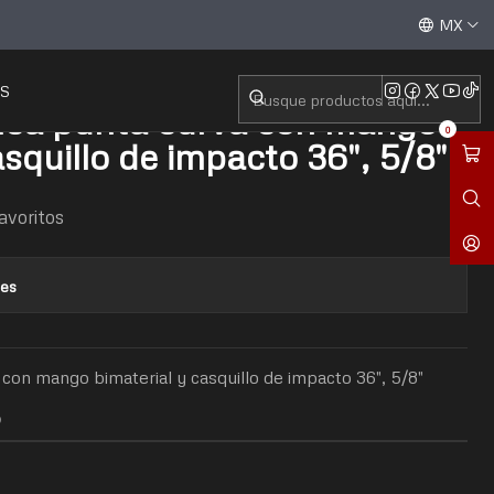
ial y casquillo de impacto 36", 5/8"
Aceptamos todas las tarjetas de crédito / débito y tran
MX
S
nca punta curva con mango
0
asquillo de impacto 36", 5/8"
favoritos
nes
con mango bimaterial y casquillo de impacto 36", 5/8"
O