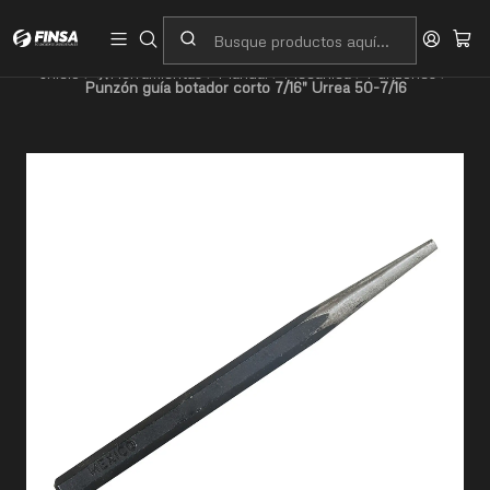
Servicio al cliente
Contacto
Inicio
🛠️Herramientas
Manual
Mecánica
Punzones
Punzón guía botador corto 7/16" Urrea 50-7/16