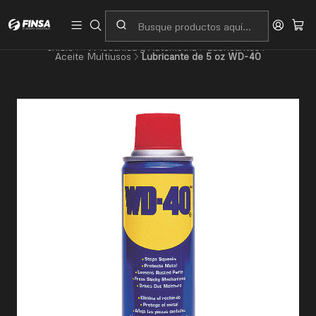
Servicio al cliente
Contacto
Inicio
🔧Mecánica y Automotriz
Lubricantes
Aceite Multiusos
Lubricante de 5 oz WD-40