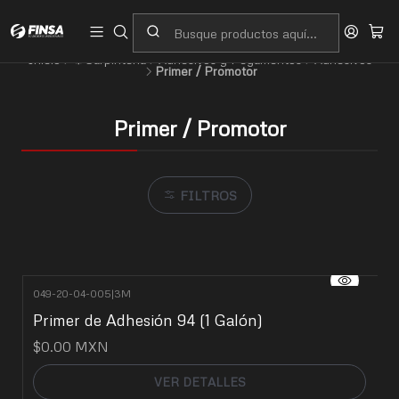
Servicio al cliente
Contacto
Inicio
⚙️Carpintería
Adhesivos y Pegamentos
Adhesivos
Primer / Promotor
Primer / Promotor
FILTROS
049-20-04-005
|
3M
No disponible
Primer de Adhesión 94 (1 Galón)
$0.00 MXN
VER DETALLES