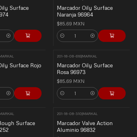
ily Surface
Marcador Oily Surface
974
Naranja 96964
N
$85.69 MXN
Cantidad
MARKAL
201-18-08-616
|
MARKAL
ily Surface Rojo
Marcador Oily Surface
Rosa 96973
N
$85.69 MXN
Cantidad
MARKAL
201-18-08-310
|
MARKAL
Rough Surface
Marcador Valve Action
7252
Aluminio 96832