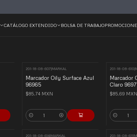
ifería
Marcadores Industriales
Marcadores de Pintura Líquida
Co
Base Pintura
CATÁLOGO EXTENDIDO
BOLSA DE TRABAJO
PROMOCIONE
201-18-08-607
|
MARKAL
201-18-08-610
|
Marcador Oily Surface Azul
Marcador O
96965
Claro 9697
$85.74 MXN
$85.69 MX
Cantidad
Cantidad
201-18-08-614
|
MARKAL
201-18-08-611
|
M