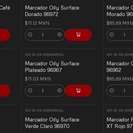
Café
Marcador Oily Surface
Marcador O
Dorado 96972
Morado 96
$71.12 MXN
$85.69 MX
Cantidad
Cantidad
201-18-08-615
|
MARKAL
201-18-08-604
|
Marcador Oily Surface
Marcador O
Plateado 96967
96962
$71.03 MXN
$85.69 MX
Cantidad
Cantidad
201-18-08-612
|
MARKAL
201-18-08-205
|
Marcador Oily Surface
Marcador 
Verde Claro 96970
XT Rojo 9