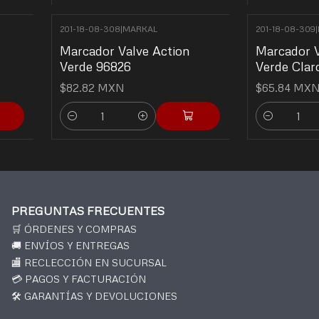
201-18-08-308
|
MARKAL
201-18-08-309
|
Marcador Valve Action
Marcador V
Verde 96826
Verde Clar
$82.82 MXN
$65.84 MX
Cantidad
Cantidad
PREGUNTAS FRECUENTES
🛒 ÓRDENES Y COMPRAS
🚚 ENVÍOS Y ENTREGAS
🏬 RECLECCIÓN EN SUCURSAL
💳 PAGOS Y FACTURACIÓN
🛠️ GARANTÍAS Y DEVOLUCIONES