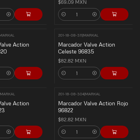
N
$69.09 MXN
Cantidad
MARKAL
201-18-08-311
|
MARKAL
alve Action
Marcador Valve Action
820
Celeste 96835
N
$82.82 MXN
Cantidad
MARKAL
201-18-08-304
|
MARKAL
alve Action
Marcador Valve Action Rojo
23
96822
N
$82.82 MXN
Cantidad