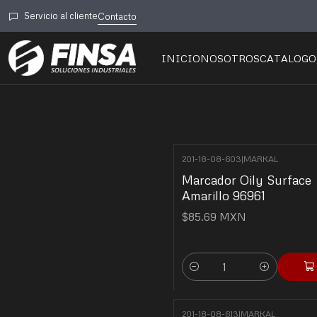
Inicio
🚿 Plomería y Gr
Servicio al cliente
Contacto
INICIO
NOSOTROS
CATALOGO
201-18-08-603
|
MARKAL
Marcador Oily Surface
Amarillo 96961
$85.69 MXN
Cantidad
201-18-08-613
|
MARKAL