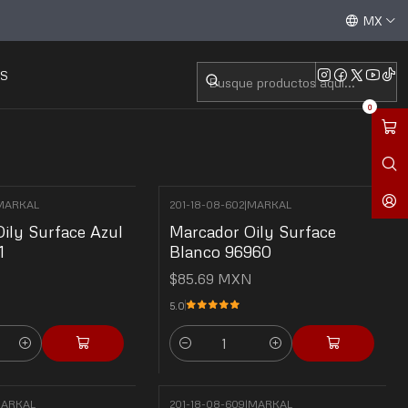
n Válvula
Base Pintura
Aceptamos todas las tarjetas de crédito / débito y tran
MX
S
0
MARKAL
201-18-08-602
|
MARKAL
ily Surface Azul
Marcador Oily Surface
1
Blanco 96960
N
$85.69 MXN
5.0
Cantidad
ARKAL
201-18-08-609
|
MARKAL