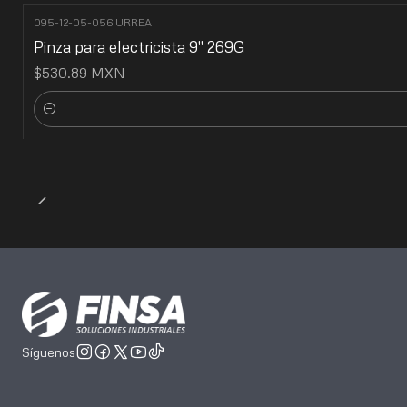
095-12-05-056
|
URREA
Pinza para electricista 9" 269G
$530.89 MXN
Cantidad
Síguenos