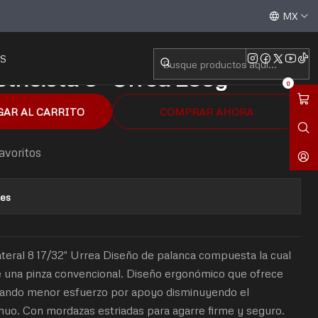
ista 8" Urrea 268g
Aceptamos todas las tarjetas de crédito / débito y tran
MX
S
ctricista 8" Urrea 268g
0
GAR AL CARRITO
COMPRAR AHORA
favoritos
nes
 lateral 8 17/32" Urrea Diseño de palanca compuesta la cual
 una pinza convencional. Diseño ergonómico que ofrece
icando menor esfuerzo por apoyo disminuyendo el
nuo. Con mordazas estriadas para agarre firme y seguro.