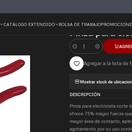
ientas
Manual
Pinzas
Pinzas para Electricista
Pinza para electric
CATÁLOGO EXTENDIDO
BOLSA DE TRABAJO
PROMOCIONE
|
Pinza para ele
AGRE
Cantidad
Agregar a la lista de 
Mostrar stock de ubicacio
DESCRIPCIÓN
Pinza para electricista corte
ofrece 75% mayor fuerza que
mayor área de contacto, apl
agotamiento por su uso conti