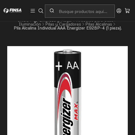
Servicio al cliente
Contacto
Inicio
🏠 Limpieza y Hogar
Artículos para Casa
Iluminación
Pilas y Cargadores
Pilas Alcalinas
Pila Alcalina Individual AAA Energizer E92BP-4 (1 pieza).