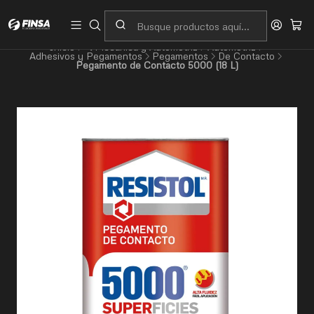
Servicio al cliente
Contacto
Inicio
🔧Mecánica y Automotriz
Automotriz
Adhesivos y Pegamentos
Pegamentos
De Contacto
Pegamento de Contacto 5000 (18 L)