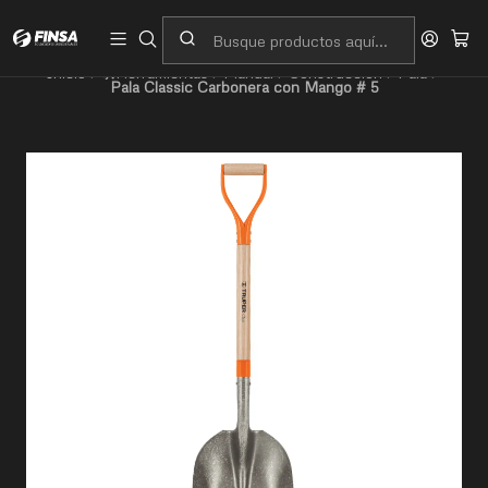
Servicio al cliente
Contacto
Inicio
🛠️Herramientas
Manual
Construcción
Pala
Pala Classic Carbonera con Mango # 5