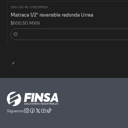
095-06-40-018
|
URREA
Matraca 1/2" reversible redonda Urrea
$600.50 MXN
Cantidad
Síguenos