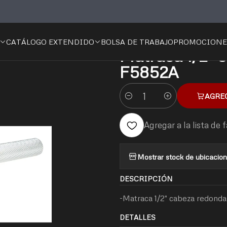
OGO EXTENDIDO
URREA
SURTEK
Matraca 1/2" cabeza redond
CATÁLOGO EXTENDIDO
BOLSA DE TRABAJO
PROMOCIONE
|
Matraca 1/2" 
F5852A
AGRE
Cantidad
Agregar a la lista de 
Mostrar stock de ubicacio
DESCRIPCIÓN
-Matraca 1/2" cabeza redonda
DETALLES