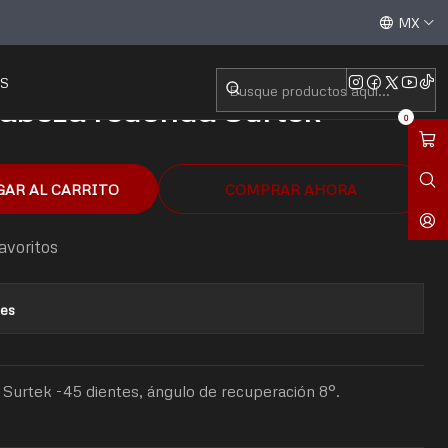
a Surtek F5852A
Aceptamos todas las tarjetas de crédito / débito y tran
MX
S
cabeza redonda Surtek
0
GAR AL CARRITO
COMPRAR AHORA
favoritos
nes
 Surtek -45 dientes, ángulo de recuperación 8°.