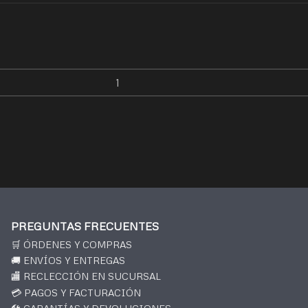
PREGUNTAS FRECUENTES
🛒 ÓRDENES Y COMPRAS
🚚 ENVÍOS Y ENTREGAS
🏬 RECLECCIÓN EN SUCURSAL
💳 PAGOS Y FACTURACIÓN