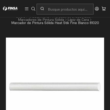
Servicio al cliente
Contacto
Inicio
⚙️Carpintería
Marcadores Industriales
Marcadores de Pintura Sólida
Lápiz de Cera
Marcador de Pintura Sólida Heat Stik Fine Blanco 81020