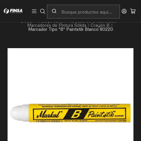
Servicio al cliente
Contacto
Inicio
⚙️Carpintería
Marcadores Industriales
Marcadores de Pintura Sólida
Crayón B
Marcador Tipo "B" Paintstik Blanco 80220