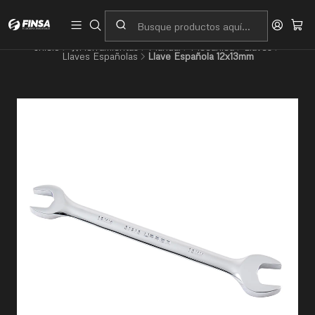
Servicio al cliente
Contacto
Inicio
🛠️Herramientas
Manual
Mecánica
Llaves
Llaves Españolas
Llave Española 12x13mm