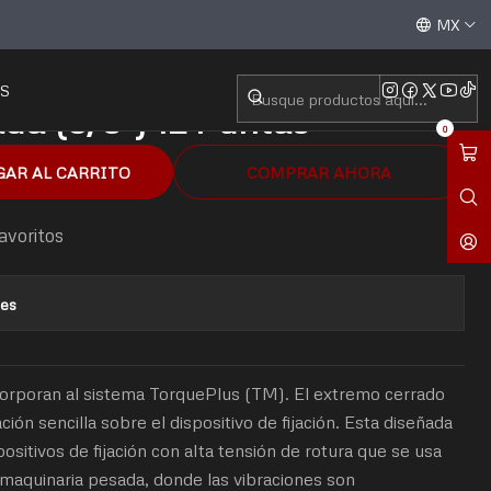
ada (3/8") 12 Puntas
Aceptamos todas las tarjetas de crédito / débito y tran
MX
S
da (3/8") 12 Puntas
0
GAR AL CARRITO
COMPRAR AHORA
favoritos
nes
orporan al sistema TorquePlus (TM). El extremo cerrado
ción sencilla sobre el dispositivo de fijación. Esta diseñada
ositivos de fijación con alta tensión de rotura que se usa
aquinaria pesada, donde las vibraciones son