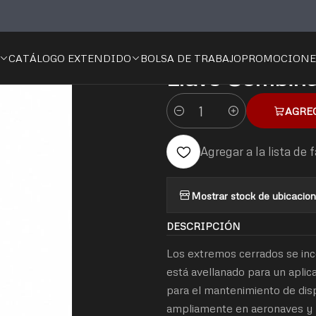
ntas
Manual
Mecánica
Llaves
Llaves Combinadas
Llave Combin
CATÁLOGO EXTENDIDO
BOLSA DE TRABAJO
PROMOCIONE
|
Llave Combina
AGRE
Cantidad
Agregar a la lista de 
Mostrar stock de ubicacio
DESCRIPCIÓN
Los extremos cerrados se inc
está avellanado para un aplica
para el mantenimiento de disp
ampliamente en aeronaves y m