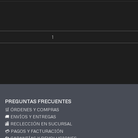
PREGUNTAS FRECUENTES
🛒 ÓRDENES Y COMPRAS
🚚 ENVÍOS Y ENTREGAS
🏬 RECLECCIÓN EN SUCURSAL
💳 PAGOS Y FACTURACIÓN