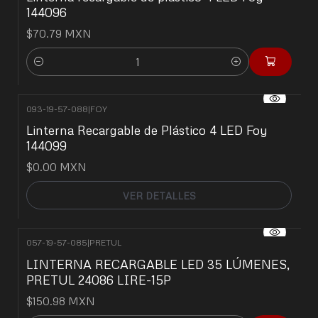
144096
$70.79 MXN
Cantidad
093-19-57-088
|
FOY
No disponible
Linterna Recargable de Plástico 4 LED Foy
144099
$0.00 MXN
VER DETALLES
057-19-57-085
|
PRETUL
LINTERNA RECARGABLE LED 35 LÚMENES,
PRETUL 24086 LIRE-15P
$150.98 MXN