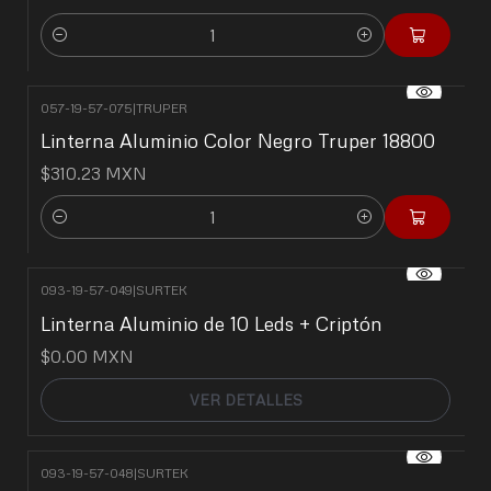
Cantidad
057-19-57-075
|
TRUPER
Linterna Aluminio Color Negro Truper 18800
$310.23 MXN
Cantidad
093-19-57-049
|
SURTEK
No disponible
Linterna Aluminio de 10 Leds + Criptón
$0.00 MXN
VER DETALLES
093-19-57-048
|
SURTEK