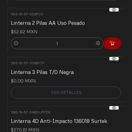
093-19-57-031
|
FOY
Linterna 2 Pilas AA Uso Pesado
$52.62 MXN
Cantidad
093-19-57-036
|
FOY
No disponible
Linterna 3 Pilas T/D Negra
$0.00 MXN
VER DETALLES
095-19-57-046
|
SURTEK
Linterna 4D Anti-Impacto 136018 Surtek
$270.61 MXN