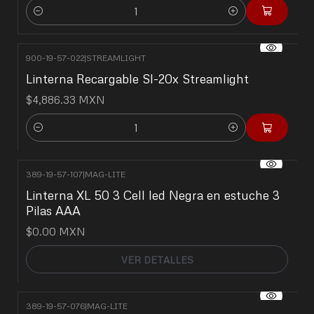
Cantidad
900-19-57-022
|
STREAMLIGHT
Linterna Recargable Sl-20x Streamlight
$4,886.33 MXN
Cantidad
389-19-57-107
|
MAG-LITE
No disponible
Linterna XL 50 3 Cell led Negra en estuche 3
Pilas AAA
$0.00 MXN
VER DETALLES
389-19-57-076
|
MAG-LITE