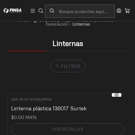
Servicio al cliente
Contacto
Inicio
🏠 Limpieza y Hogar
Artículos para Casa
Iluminación
Linternas
Linternas
FILTROS
093-19-57-073
|
SURTEK
No disponible
Linterna plástica 136017 Surtek
$0.00 MXN
VER DETALLES