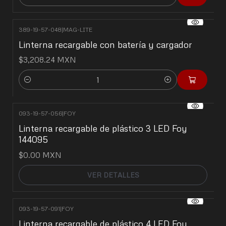
Cantidad
389-19-57-048
|
MAG-LITE
Linterna recargable con batería y cargador
$3,208.24 MXN
Cantidad
093-19-57-056
|
FOY
No disponible
Linterna recargable de plástico 3 LED Foy
144095
$0.00 MXN
VER DETALLES
093-19-57-091
|
FOY
Linterna recargable de plástico 4 LED Foy