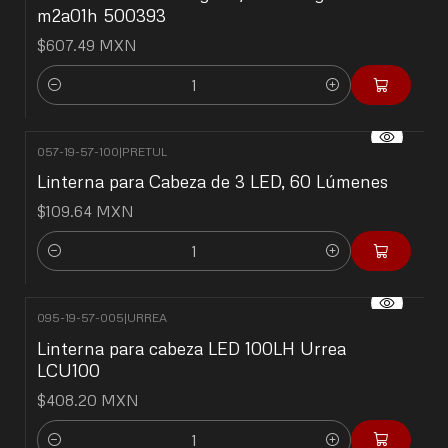
m2a01h 500393
$607.49 MXN
Cantidad
057-19-57-100
|
PRETUL
Linterna para Cabeza de 3 LED, 60 Lúmenes
$109.64 MXN
Cantidad
095-19-57-005
|
URREA
Linterna para cabeza LED 100LH Urrea
LCU100
$408.20 MXN