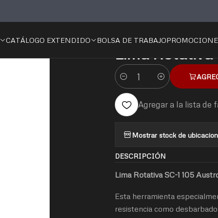
🛠️Herramientas
Eléctrica
Accesorios
Limas
Lima Rotativa SC-1 10
CATÁLOGO EXTENDIDO
BOLSA DE TRABAJO
PROMOCIONE
|
Lima Rotativa 
AGRE
Cantidad
Agregar a la lista de 
Mostrar stock de ubicacio
DESCRIPCIÓN
Lima Rotativa SC-1 105 Aust
Esta herramienta especialmen
resistencia como desbarbado, 