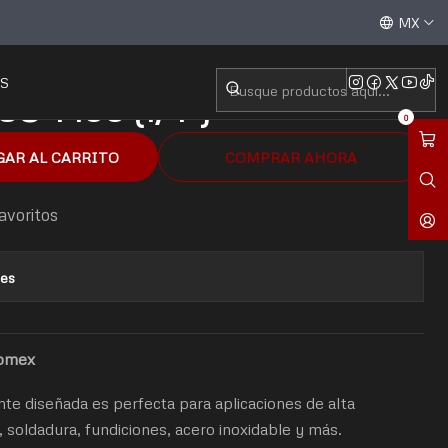
5 (1/4")
Aceptamos todas las tarjetas de crédito / débito y tran
MX
S
SC-1 105 (1/4")
0
GAR AL CARRITO
COMPRAR AHORA
favoritos
nes
romex
te diseñada es perfecta para aplicaciones de alta
soldadura, fundiciones, acero inoxidable y más.