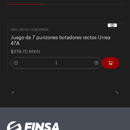
095-06-50-014
|
URREA
Juego de 7 punzones botadores rectos Urrea
47A
$378.70 MXN
Cantidad