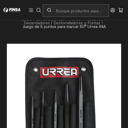
Servicio al cliente
Contacto
Inicio
🛠️Herramientas
Manual
Mecánica
Desarmadores / Destornilladores y Puntas
Juego de 5 puntos para marcar 50° Urrea 44A