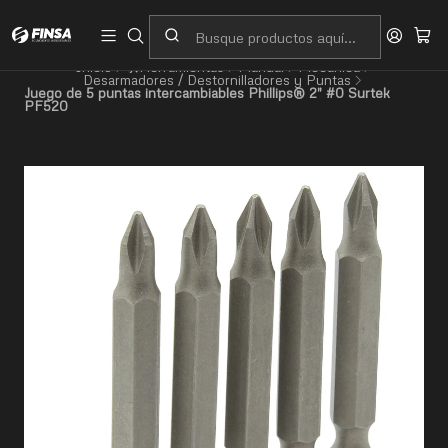
Servicio al cliente
Contacto
Inicio
🛠️Herramientas
Manual
Mecánica
Desarmadores / Destornilladores y Puntas
Juego de 5 puntas intercambiables Phillips® 2" #0 Surtek
PF520