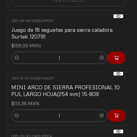
VER DETALLES
093-09-44-026
|
SURTEK
Juego de 16 seguetas para sierra caladora
Surtek 120791
$158.09 MXN
Cantidad
054-13-01-003
|
STANLEY
MINI ARCO DE SIERRA PROFESIONAL 10
PUL LARGO HOJA(254 mm) 15-809
$113.26 MXN
Cantidad
095-09-43-048
|
URREA