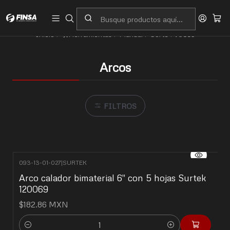
Servicio al cliente
Contacto
Inicio
🛠️Herramientas
Manual
Corte
Arcos
Arcos
FILTROS
093-13-01-027
|
SURTEK
Arco calador bimaterial 6" con 5 hojas Surtek
120069
$182.86 MXN