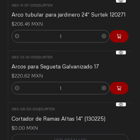
093-11-07-023
|
SURTEK
Arco tubular para jardinero 24" Surtek 120271
$206.46 MXN
Cantidad
093-13-01-010
|
SURTEK
Arcos para Segueta Galvanizado 17
$220.62 MXN
Cantidad
093-06-52-032
|
SURTEK
No disponible
Cortador de Ramas Altas 14" (130225)
$0.00 MXN