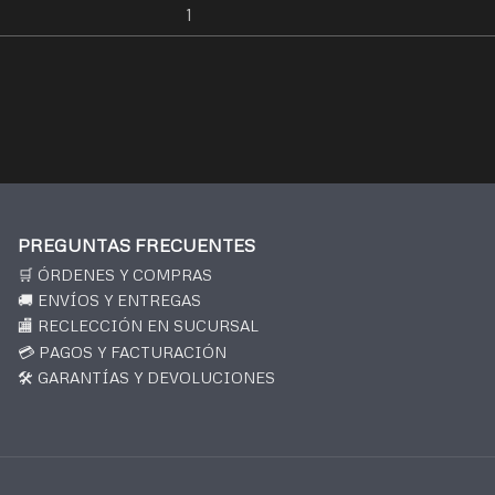
PREGUNTAS FRECUENTES
🛒 ÓRDENES Y COMPRAS
🚚 ENVÍOS Y ENTREGAS
🏬 RECLECCIÓN EN SUCURSAL
💳 PAGOS Y FACTURACIÓN
🛠️ GARANTÍAS Y DEVOLUCIONES