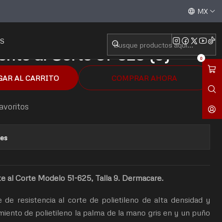
esistente al Corte 51-625 (9)
Aceptamos todas las tarjetas de crédito / débito y tran
MX
S
nte al Corte 51-625 (9)
0
GAR AL CARRITO
COMPRAR AHORA
favoritos
nes
e al Corte Modelo 51-625, Talla 9. Dermacare.
e resistencia al corte de polietileno de alta densidad y
imiento de polietileno la palma de la mano gris en y un puño