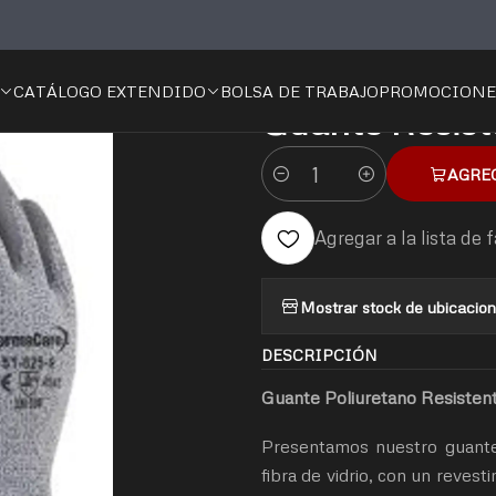
al
Protección para Manos
Guantes
Resistencia al Corte
Guante R
CATÁLOGO EXTENDIDO
BOLSA DE TRABAJO
PROMOCIONE
|
Guante Resiste
AGRE
Cantidad
Agregar a la lista de 
Mostrar stock de ubicacio
DESCRIPCIÓN
Guante Poliuretano Resistent
Presentamos nuestro guante d
fibra de vidrio, con un revest