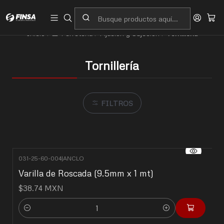
Servicio al cliente
Contacto
Inicio
🧰 Ferretería
Fijación y Sujeción
Tornillería
Tornillería
FILTROS
031-25-60-004
|
ANCLO
Varilla de Roscada (9.5mm x 1 mt)
$38.74 MXN
Cantidad