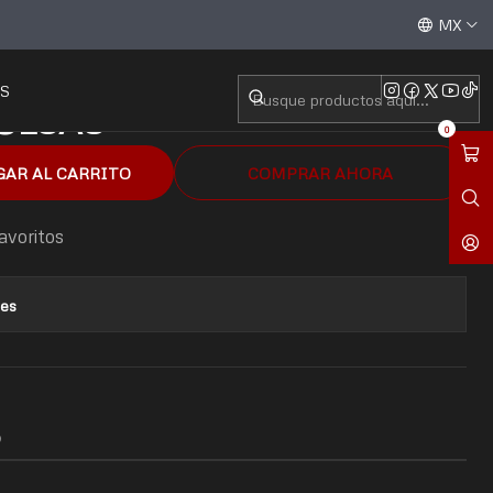
Aceptamos todas las tarjetas de crédito / débito y tran
MX
S
OLSAS
0
GAR AL CARRITO
COMPRAR AHORA
favoritos
nes
O