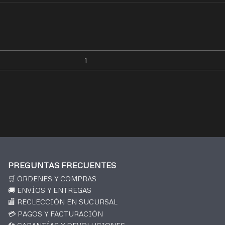
PREGUNTAS FRECUENTES
🛒 ÓRDENES Y COMPRAS
🚚 ENVÍOS Y ENTREGAS
🏬 RECLECCIÓN EN SUCURSAL
💳 PAGOS Y FACTURACIÓN